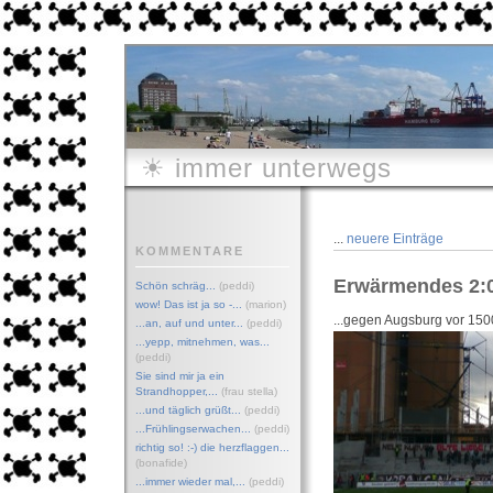
☀ immer unterwegs
...
neuere Einträge
KOMMENTARE
Erwärmendes 2:0 
Schön schräg...
(peddi)
wow! Das ist ja so -...
(marion)
...gegen Augsburg vor 150
...an, auf und unter...
(peddi)
...yepp, mitnehmen, was...
(peddi)
Sie sind mir ja ein
Strandhopper,...
(frau stella)
...und täglich grüßt...
(peddi)
...Frühlingserwachen
...
(peddi)
richtig so! :-) die herzflaggen...
(bonafide)
...immer wieder mal,...
(peddi)