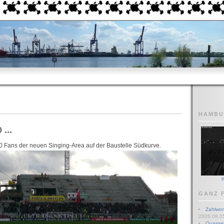
HAMB
...
0 Fans der neuen Singing-Area auf der Baustelle Südkurve.
l
GANZ 
Zahlwor
2026.08.05
Quassel