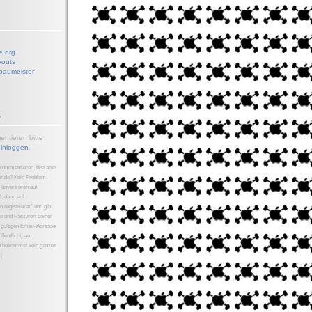
e.org
youts
baumeister
S
ntieren bitte
inloggen
.
 kommentieren, bist aber
er.de? Kein Problem.
 unverfroren auf
, dann auf
 registrieren' und gib
e und Passwort deiner
 gültigen Email-Adresse
ffentlicht) an.
u bekommst kein ganzes
:)