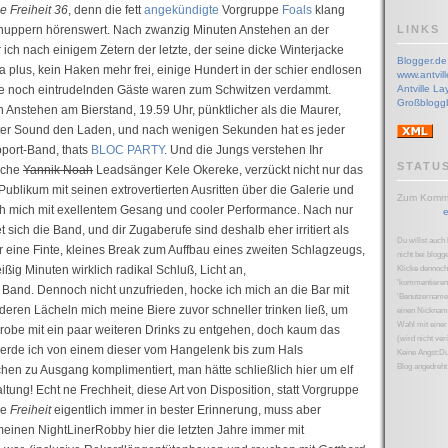
e Freiheit 36
, denn die fett
angekündigte
Vorgruppe
Foals
klang
uppern hörenswert. Nach zwanzig Minuten Anstehen an der
LINKS
 ich nach einigem Zetern der letzte, der seine dicke Winterjacke
Blogger.de
va plus, kein Haken mehr frei, einige Hundert in der schier endlosen
www.antvill
die noch eintrudelnden Gäste waren zum Schwitzen verdammt.
Antville La
Großblogg
 Anstehen am Bierstand, 19.59 Uhr, pünktlicher als die Maurer,
satter Sound den Laden, und nach wenigen Sekunden hat es jeder
pport-Band, thats
BLOC PARTY
. Und die Jungs verstehen Ihr
STATU
sche
Yannik Noah
Leadsänger Kele Okereke, verzückt nicht nur das
Publikum mit seinen extrovertierten Ausritten über die Galerie und
Zum Komme
h mich mit exellentem Gesang und cooler Performance. Nach nur
e
sich die Band, und dir Zugaberufe sind deshalb eher irritiert als
Du willst auch
r eine Finte, kleines Break zum Auffbau eines zweiten Schlagzeugs,
nicht bei blogg
eißig Minuten wirklich radikal Schluß, Licht an,
Klicke dennoch
'kommentieren'
and. Dennoch nicht unzufrieden, hocke ich mich an die Bar mit
'Benutzernamen
eren Lächeln mich meine Biere zuvor schneller trinken ließ, um
einen Nicknam
Wahl mit einer
erobe mit ein paar weiteren Drinks zu entgehen, doch kaum das
(wird nicht verö
werde ich von einem dieser vom Hangelenk bis zum Hals
Keine Angst:D
Blog angedreht 
hen zu Ausgang komplimentiert, man hätte schließlich hier um elf
tung! Echt ne Frechheit, diese Art von Disposition, statt Vorgruppe
ie
Freiheit
eigentlich immer in bester Erinnerung, muss aber
meinen NightLinerRobby hier die letzten Jahre immer mit