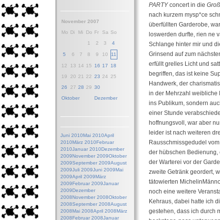
PARTY
concert in die
Groß
nach kurzem mysp*ce schn
November 2007
überfüllten Garderobe, war
Mo
Di
Mi
Do
Fr
Sa
So
loswerden durfte, rien ne 
1
2
3
4
Schlange hinter mir und 
Grinsend auf zum nächsten
5
6
7
8
9
10
11
erfüllt grelles Licht und 
12
13
14
15
16
17
18
begriffen, das ist keine Su
19
20
21
22
23
24
25
Handwerk, der charismati
26
27
28
29
30
in der Mehrzahl weibliche 
Oktober
Dezember
ins Publikum, sondern auc
einer Stunde verabschiedet 
hoffnungsvoll, war aber nu
leider ist nach weiteren dr
Juni 2010
Mai 2010
April
Rausschmissgedudel vom B
2010
März 2010
Februar
2010
Januar 2010
Dezember
der hübschen Bedienung, d
2009
November 2009
Oktober
der Warterei vor der Gard
2009
September 2009
August
2009
Juli 2009
Juni 2009
Mai
zweite Getränk geordert, 
2009
April 2009
März
tätowierten MichelinMännc
2009
Februar 2009
Januar
2009
Dezember
noch eine weitere Veranstal
2008
November 2008
Oktober
Kehraus, dabei hatte ich d
2008
September 2008
August
gestehen, dass ich durch 
2008
Mai 2008
April 2008
März
2008
Februar 2008
Januar