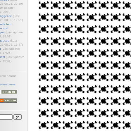
26.08.05, 20:30)
ast update:
, 20:19)
logger.de
(Last
26.08.05, 19:51)
erlichen,
e und
gen
(Last update:
, 18:03)
gger.de
(Last
26.08.05, 17:47)
t
(Last update:
, 17:25)
unst
(Last update:
, 15:31)
ucher online
enloser Counter