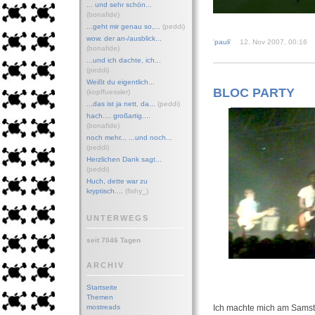
... und sehr schön...
(bonafide)
...geht mir genau so,...
(peddi)
wow. der an-/ausblick...
'
pauli
' 12. Nov 2007, 00:1
(bonafide)
...und ich dachte, ich...
(peddi)
Weißt du eigentlich...
BLOC PARTY
(kopffuessler)
...das ist ja nett, da...
(peddi)
hach.... großartig....
(bonafide)
noch mehr... ...und noch...
(peddi)
Herzlichen Dank sagt...
(peddi)
Huch, dette war zu
kryptisch....
(fishy_)
UNTERWEGS
seit 7046 Tagen
ARCHIV
Startseite
Themen
mostreads
Ich machte mich am Samst