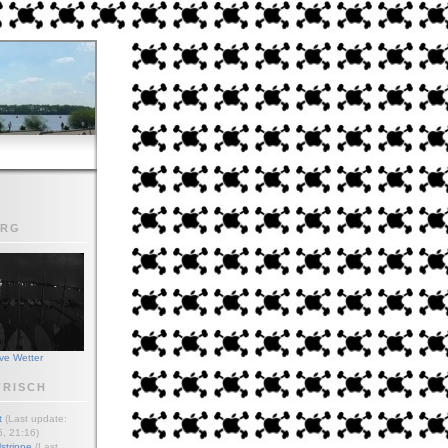
URG
ive Wetter
FRISCH
t
(Last update:
, 21:16)
strippe
(Last