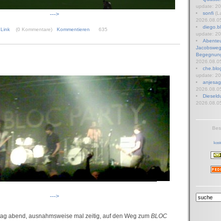
update: 20
sonfi
(L
--->
2026.08.05
diego.b
6
Link
(0 Kommentare)
Kommentieren
635
update: 20
Abenteu
Jacobsweg
Begegnun
2026.08.05
che.blo
update: 20
anjesag
2026.08.05
Dieseld
2026.08.05
Bes
kost
--->
ag abend, ausnahmsweise mal zeitig, auf den Weg zum
BLOC