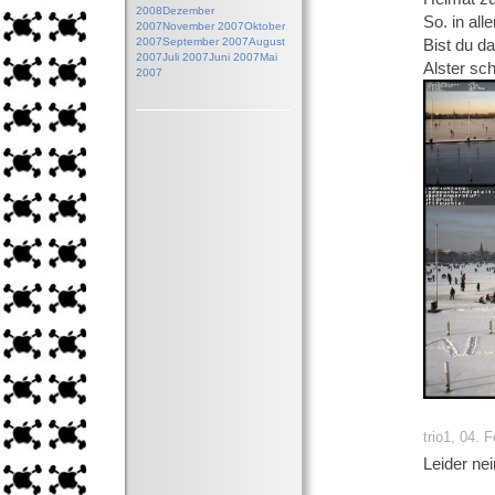
2008
Dezember
So. in all
2007
November 2007
Oktober
2007
September 2007
August
Bist du d
2007
Juli 2007
Juni 2007
Mai
Alster sch
2007
trio1, 04. 
Leider nei