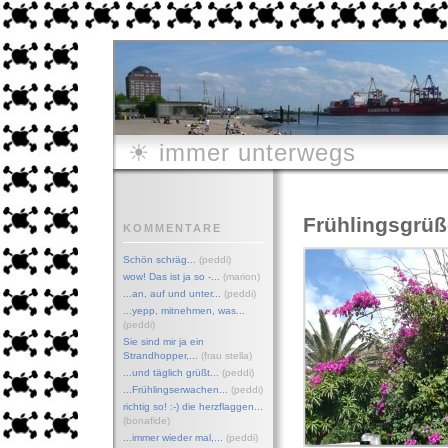
☀ immer unterwegs
Frühlingsgrüße
KOMMENTARE
Schön schräg...
(peddi)
wow! Das ist ja so -...
(marion)
...an, auf und unter...
(peddi)
...yepp, mitnehmen, was...
(peddi)
Sie sind mir ja ein
Strandhopper,...
(frau stella)
...und täglich grüßt...
(peddi)
...Frühlingserwachen
...
(peddi)
richtig so! :-) die herzflaggen...
(bonafide)
...immer wieder mal,...
(peddi)