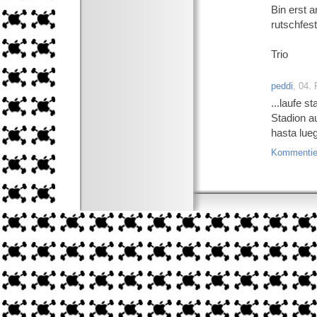
Bin erst 
rutschfes
Trio
peddi
, 04.
...laufe 
Stadion au
hasta lueg
Kommentie