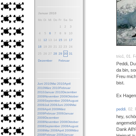
Januar 2010
Mo
Di
Mi
Do
Fr
Sa
So
1
2
3
4
5
6
7
8
9
10
11
12
13
14
15
16
17
18
19
20
21
22
23
24
25
26
27
28
29
30
31
trio1, 01. 
Dezember
Februar
Peddi, Du
da bin, so
Freu mich
bist.
Juni 2010
Mai 2010
April
2010
März 2010
Februar
2010
Januar 2010
Dezember
Ex Hagen 
2009
November 2009
Oktober
2009
September 2009
August
2009
Juli 2009
Juni 2009
Mai
peddi
, 02.
2009
April 2009
März
2009
Februar 2009
Januar
hey, schö
2009
Dezember
2008
November 2008
Oktober
angemelde
2008
September 2008
August
Dank AllY
2008
Mai 2008
April 2008
März
2008
Februar 2008
Januar
Heimat 