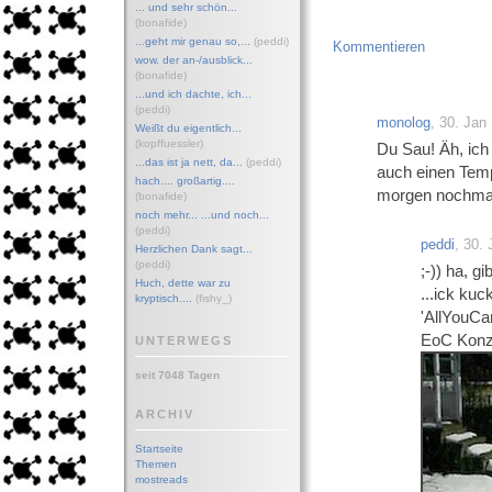
... und sehr schön...
(bonafide)
...geht mir genau so,...
(peddi)
Kommentieren
wow. der an-/ausblick...
(bonafide)
...und ich dachte, ich...
(peddi)
monolog
, 30. Jan
Weißt du eigentlich...
(kopffuessler)
Du Sau! Äh, ich
...das ist ja nett, da...
(peddi)
auch einen Temp
hach.... großartig....
morgen nochmal 
(bonafide)
noch mehr... ...und noch...
(peddi)
peddi
, 30.
Herzlichen Dank sagt...
(peddi)
;-)) ha, g
Huch, dette war zu
...ick ku
kryptisch....
(fishy_)
'AllYouCa
EoC Konzer
UNTERWEGS
seit 7048 Tagen
ARCHIV
Startseite
Themen
mostreads